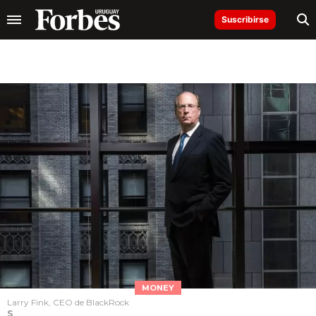
Suscribirse
MONEY
Larry Fink, CEO de BlackRock
S