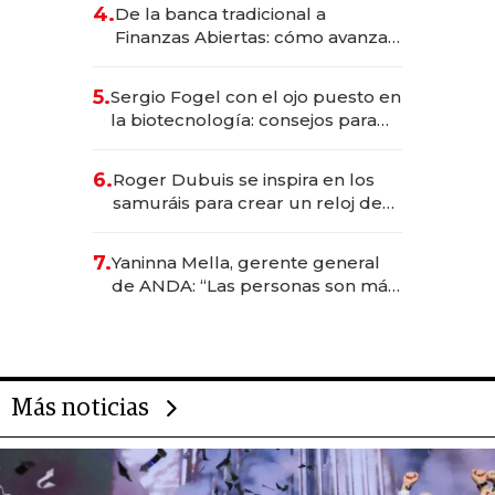
4.
De la banca tradicional a
Finanzas Abiertas: cómo avanza
el sistema financiero uruguayo
5.
Sergio Fogel con el ojo puesto en
la biotecnología: consejos para
emprendedores, oportunidades
de inversión y el rol de la IA
6.
Roger Dubuis se inspira en los
samuráis para crear un reloj de
US$ 384.000
7.
Yaninna Mella, gerente general
de ANDA: “Las personas son más
importantes que los problemas”
Más noticias