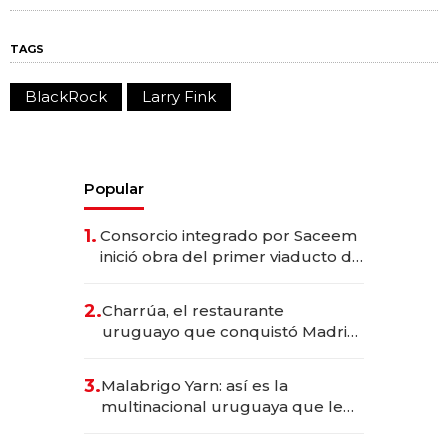
TAGS
BlackRock
Larry Fink
Popular
1.
Consorcio integrado por Saceem
inició obra del primer viaducto de
los Accesos Este a Montevideo;
inversión total asciende a US$ 54
2.
Charrúa, el restaurante
millones
uruguayo que conquistó Madrid:
sirve 300 cubiertos diarios, agota
reservas con un mes de
3.
Malabrigo Yarn: así es la
anticipación y prepara apertura
multinacional uruguaya que le
da de tejer al mundo