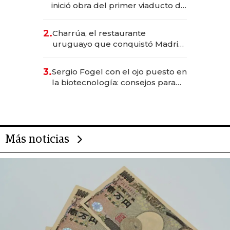
inició obra del primer viaducto de
los Accesos Este a Montevideo;
inversión total asciende a US$ 54
2.
Charrúa, el restaurante
millones
uruguayo que conquistó Madrid:
sirve 300 cubiertos diarios, agota
reservas con un mes de
3.
Sergio Fogel con el ojo puesto en
anticipación y prepara apertura
la biotecnología: consejos para
emprendedores, oportunidades
de inversión y el rol de la IA
Más noticias