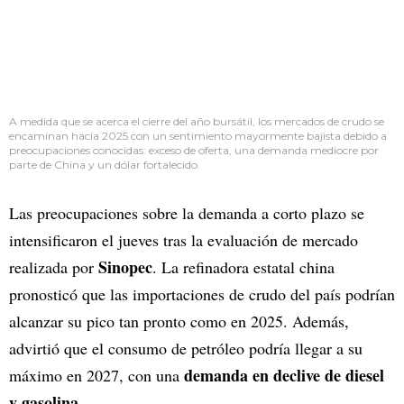
A medida que se acerca el cierre del año bursátil, los mercados de crudo se
encaminan hacia 2025 con un sentimiento mayormente bajista debido a
preocupaciones conocidas: exceso de oferta, una demanda mediocre por
parte de China y un dólar fortalecido.
Las preocupaciones sobre la demanda a corto plazo se
intensificaron el jueves tras la evaluación de mercado
Sinopec
realizada por
. La refinadora estatal china
pronosticó que las importaciones de crudo del país podrían
alcanzar su pico tan pronto como en 2025. Además,
advirtió que el consumo de petróleo podría llegar a su
demanda en declive de diesel
máximo en 2027, con una
y gasolina
.