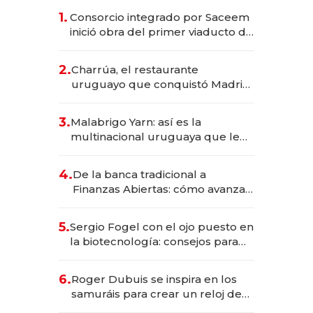
1.
Consorcio integrado por Saceem
inició obra del primer viaducto de
los Accesos Este a Montevideo;
inversión total asciende a US$ 54
2.
Charrúa, el restaurante
millones
uruguayo que conquistó Madrid:
sirve 300 cubiertos diarios, agota
reservas con un mes de
3.
Malabrigo Yarn: así es la
anticipación y prepara apertura
multinacional uruguaya que le
da de tejer al mundo
4.
De la banca tradicional a
Finanzas Abiertas: cómo avanza
el sistema financiero uruguayo
5.
Sergio Fogel con el ojo puesto en
la biotecnología: consejos para
emprendedores, oportunidades
de inversión y el rol de la IA
6.
Roger Dubuis se inspira en los
samuráis para crear un reloj de
US$ 384.000