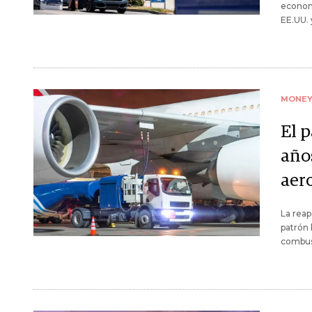
economi
EE.UU. 
MONE
El p
años
aer
La reap
patrón 
combust