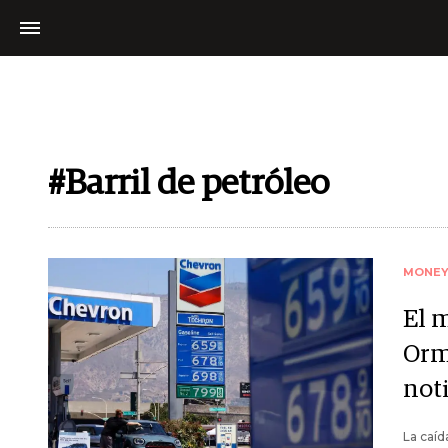
#Barril de petróleo
MONE
El m
Orm
noti
La caíd