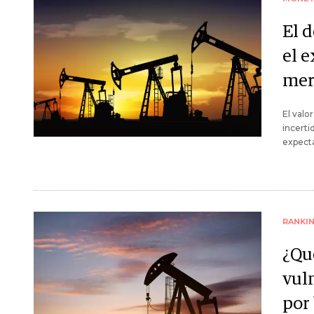
El d
el e
mer
El valo
incerti
expecta
RANKI
¿Qu
vul
por 