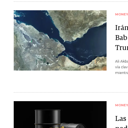
MONE
Irá
Bab
Tr
Ali Akb
vía cla
mientra
MONE
Las