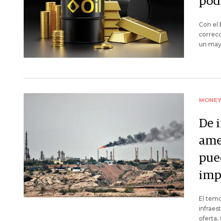
pod
Con el b
correcc
un mayo
MONE
De 
ame
pue
imp
El temo
infraes
oferta,