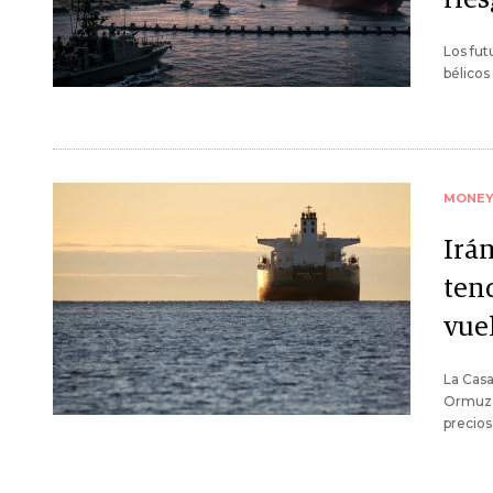
Los fut
bélicos
MONE
Irá
ten
vuel
La Casa
Ormuz, 
precios