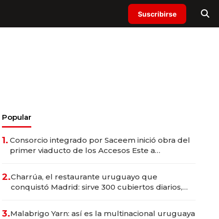
Suscribirse
Popular
1.
Consorcio integrado por Saceem inició obra del
primer viaducto de los Accesos Este a
Montevideo; inversión total asciende a US$ 54
millones
2.
Charrúa, el restaurante uruguayo que
conquistó Madrid: sirve 300 cubiertos diarios,
agota reservas con un mes de anticipación y
prepara apertura
3.
Malabrigo Yarn: así es la multinacional uruguaya