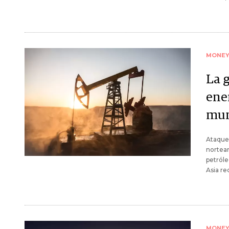
MONE
La 
ene
mun
Ataques
norteam
petróle
Asia re
MONE