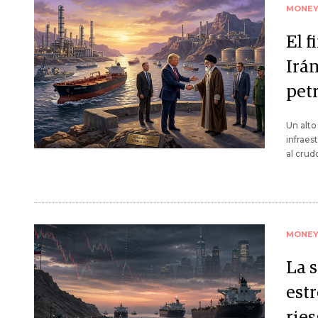
MONE
El f
Irán
pet
Un alto
infraes
al crud
MONE
La 
est
rie