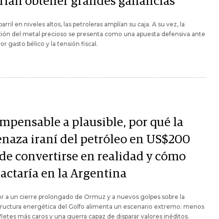
rían obtener grandes ganancias
arril en niveles altos, las petroleras amplían su caja. A su vez, la
ión del metal precioso se presenta como una apuesta defensiva ante
r gasto bélico y la tensión fiscal.
Y
impensable a plausible, por qué la
naza iraní del petróleo en US$200
de convertirse en realidad y cómo
actaría en la Argentina
r a un cierre prolongado de Ormuz y a nuevos golpes sobre la
tructura energética del Golfo alimenta un escenario extremo: menos
 fletes más caros y una guerra capaz de disparar valores inéditos.