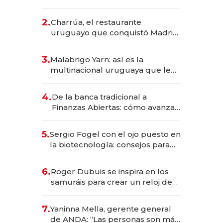
los Accesos Este a Montevideo;
inversión total asciende a US$ 54
2.
Charrúa, el restaurante
millones
uruguayo que conquistó Madrid:
sirve 300 cubiertos diarios, agota
reservas con un mes de
3.
Malabrigo Yarn: así es la
anticipación y prepara apertura
multinacional uruguaya que le
da de tejer al mundo
4.
De la banca tradicional a
Finanzas Abiertas: cómo avanza
el sistema financiero uruguayo
5.
Sergio Fogel con el ojo puesto en
la biotecnología: consejos para
emprendedores, oportunidades
de inversión y el rol de la IA
6.
Roger Dubuis se inspira en los
samuráis para crear un reloj de
US$ 384.000
7.
Yaninna Mella, gerente general
de ANDA: “Las personas son más