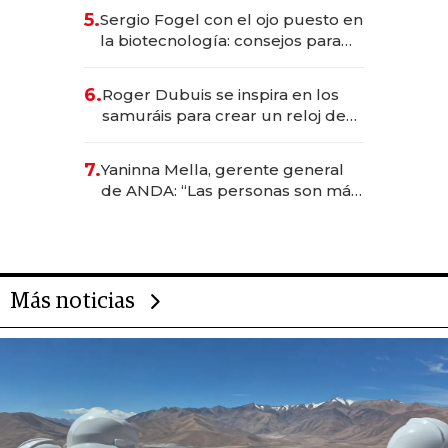
5.
Sergio Fogel con el ojo puesto en
la biotecnología: consejos para
emprendedores, oportunidades
de inversión y el rol de la IA
6.
Roger Dubuis se inspira en los
samuráis para crear un reloj de
US$ 384.000
7.
Yaninna Mella, gerente general
de ANDA: “Las personas son más
importantes que los problemas”
Más noticias