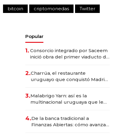
bitcoin
criptomonedas
Twitter
Popular
1.
Consorcio integrado por Saceem
inició obra del primer viaducto de
los Accesos Este a Montevideo;
inversión total asciende a US$ 54
2.
Charrúa, el restaurante
millones
uruguayo que conquistó Madrid:
sirve 300 cubiertos diarios, agota
reservas con un mes de
3.
Malabrigo Yarn: así es la
anticipación y prepara apertura
multinacional uruguaya que le
da de tejer al mundo
4.
De la banca tradicional a
Finanzas Abiertas: cómo avanza
el sistema financiero uruguayo