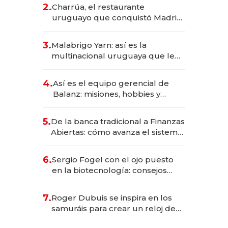
inversión total asciende a US$ 54
2.
Charrúa, el restaurante
millones
uruguayo que conquistó Madrid:
sirve 300 cubiertos diarios, agota
reservas con un mes de
3.
Malabrigo Yarn: así es la
anticipación y prepara apertura
multinacional uruguaya que le
da de tejer al mundo
4.
Así es el equipo gerencial de
Balanz: misiones, hobbies y
metas para este año
5.
De la banca tradicional a Finanzas
Abiertas: cómo avanza el sistema
financiero uruguayo
6.
Sergio Fogel con el ojo puesto
en la biotecnología: consejos
para emprendedores,
oportunidades de inversión y el
7.
Roger Dubuis se inspira en los
rol de la IA
samuráis para crear un reloj de
US$ 384.000