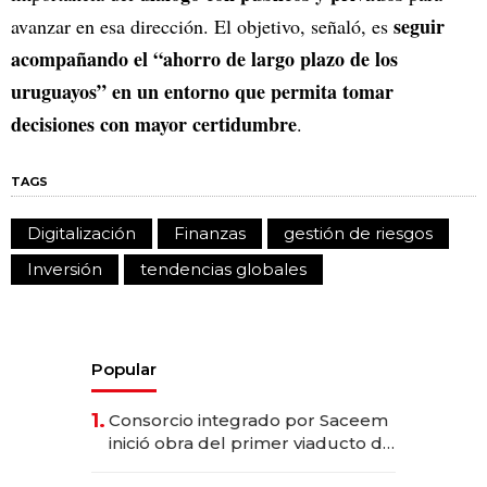
seguir
avanzar en esa dirección. El objetivo, señaló, es
acompañando el “ahorro de largo plazo de los
uruguayos” en un entorno que permita tomar
decisiones con mayor certidumbre
.
TAGS
Digitalización
Finanzas
gestión de riesgos
Inversión
tendencias globales
Popular
1.
Consorcio integrado por Saceem
inició obra del primer viaducto de
los Accesos Este a Montevideo;