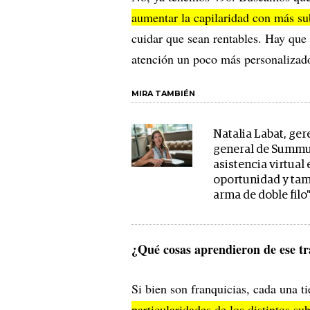
aumentar la capilaridad con más s
cuidar que sean rentables. Hay que
atención un poco más personaliza
MIRA TAMBIÉN
Natalia Labat, ger
general de Summu
asistencia virtual
oportunidad y ta
arma de doble filo
¿Qué cosas aprendieron de ese tr
Si bien son franquicias, cada una t
particularidades de los distintos su