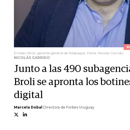
M
Ernesto Broli, gerente general de Redpagos. Fotos: Nicolás Garrido.
NICOLÁS GARRIDO
Junto a las 490 subagenci
Broli se apronta los botin
digital
Marcela Dobal
Directora de Forbes Uruguay