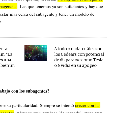
ubagencias
. Las que tenemos ya son suficientes y hay que
 estar más cerca del subagente y tener un modelo de
do.
enta
A todo o nada: cuáles son
m: "La
los Cedears con potencial
 es una
de dispararse como Tesla
mbién un
o Nvidia en su apogeo
"
abajo con los subagentes?
iene su particularidad. Siempre se intentó
crecer con las
bagentes
. Algunos eran cambios (de moneda), otros eran