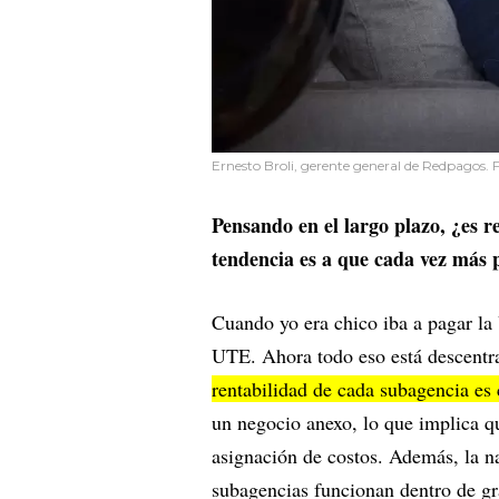
Ernesto Broli, gerente general de Redpagos. F
Pensando en el largo plazo, ¿es 
tendencia es a que cada vez más p
Cuando yo era chico iba a pagar la
UTE. Ahora todo eso está descentr
rentabilidad de cada subagencia es
un negocio anexo, lo que implica qu
asignación de costos. Además, la n
subagencias funcionan dentro de gr