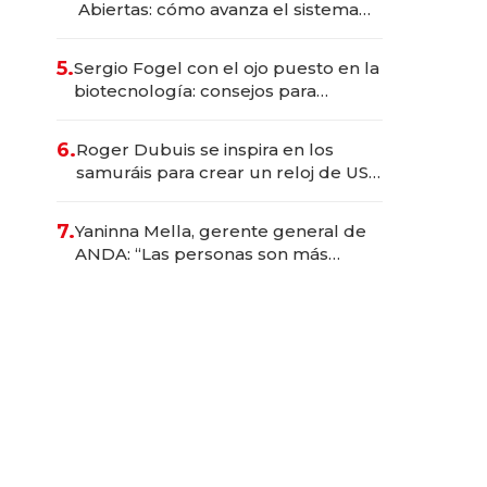
Abiertas: cómo avanza el sistema
financiero uruguayo
5.
Sergio Fogel con el ojo puesto en la
biotecnología: consejos para
emprendedores, oportunidades de
inversión y el rol de la IA
6.
Roger Dubuis se inspira en los
samuráis para crear un reloj de US$
384.000
7.
Yaninna Mella, gerente general de
ANDA: “Las personas son más
importantes que los problemas”