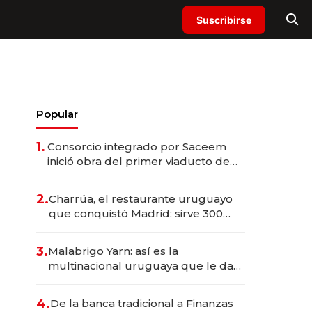
Suscribirse
Popular
1.
Consorcio integrado por Saceem
inició obra del primer viaducto de
los Accesos Este a Montevideo;
inversión total asciende a US$ 54
2.
Charrúa, el restaurante uruguayo
millones
que conquistó Madrid: sirve 300
cubiertos diarios, agota reservas
con un mes de anticipación y
3.
Malabrigo Yarn: así es la
prepara apertura
multinacional uruguaya que le da
de tejer al mundo
4.
De la banca tradicional a Finanzas