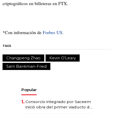
criptográficos en billeteras en FTX.
*Con información de
Forbes US
.
TAGS
Changpeng Zhao
Kevin O'Leary
Sam Bankman-Fried
Popular
1.
Consorcio integrado por Saceem
inició obra del primer viaducto de
los Accesos Este a Montevideo;