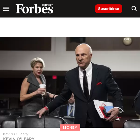
Suscribirse
MONEY
Kevin O'Leary
KEVIN O'LEARY