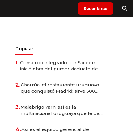
Suscribirse
Popular
1.
Consorcio integrado por Saceem
inició obra del primer viaducto de
los Accesos Este a Montevideo;
inversión total asciende a US$ 54
2.
Charrúa, el restaurante uruguayo
millones
que conquistó Madrid: sirve 300
cubiertos diarios, agota reservas
con un mes de anticipación y
3.
Malabrigo Yarn: así es la
prepara apertura
multinacional uruguaya que le da
de tejer al mundo
4.
Así es el equipo gerencial de