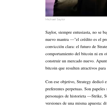
Michael Saylor
Saylor, siempre entusiasta, no se ba
nuevo mantra —"el crédito es el pro
convicción clara: el futuro de Strat
comportamiento del bitcoin ni en of
construir un mercado nuevo. Apunta
bitcoin que resulten atractivos par
Con ese objetivo, Strategy dedicó 
preferentes perpetuas. Son papeles
personajes de historieta —Strike, St
versiones de una misma apuesta: div