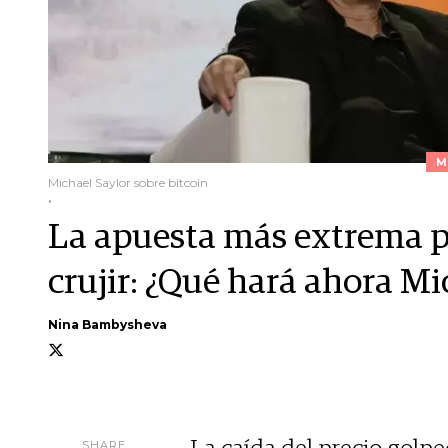
M
Michael Saylor sobre bitcoin
.
La apuesta más extrema po
crujir: ¿Qué hará ahora Mi
Nina Bambysheva
SHARE