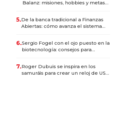
Balanz: misiones, hobbies y metas
para este año
5.
De la banca tradicional a Finanzas
Abiertas: cómo avanza el sistema
financiero uruguayo
6.
Sergio Fogel con el ojo puesto en la
biotecnología: consejos para
emprendedores, oportunidades de
inversión y el rol de la IA
7.
Roger Dubuis se inspira en los
samuráis para crear un reloj de US$
384.000