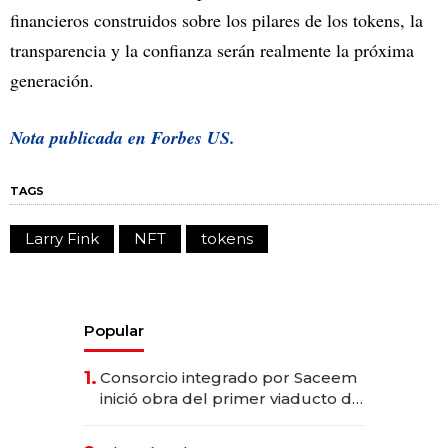
financieros construidos sobre los pilares de los tokens, la
transparencia y la confianza serán realmente la próxima
generación.
Nota publicada en Forbes US.
TAGS
Larry Fink
NFT
tokens
Popular
1.
Consorcio integrado por Saceem
inició obra del primer viaducto de
los Accesos Este a Montevideo;
inversión total asciende a US$ 54