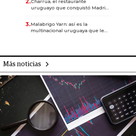
2.
Charrúa, el restaurante
millones
uruguayo que conquistó Madrid:
sirve 300 cubiertos diarios, agota
reservas con un mes de
3.
Malabrigo Yarn: así es la
anticipación y prepara apertura
multinacional uruguaya que le
da de tejer al mundo
Más noticias