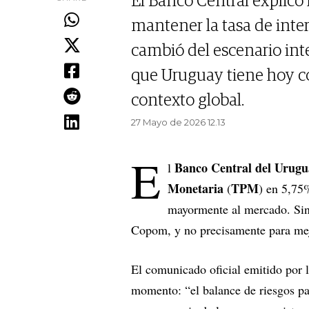
El Banco Central explicó
mantener la tasa de inter
cambió del escenario int
que Uruguay tiene hoy c
contexto global.
27 Mayo de 2026 12.13
E
Banco Central del Urugu
l
Monetaria
TPM
(
) en 5,75
mayormente al mercado. Sin
Copom, y no precisamente para me
El comunicado oficial emitido por la
momento: “el balance de riesgos p