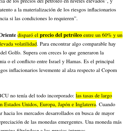
ia de los precios del petróleo en niveles elevados”, y
ento a la materialización de los riesgos inflacionarios
ncia si las condiciones lo requieren”.
Oriente
precio del petróleo
disparó el
entre un 60% y un
evada volatilidad
. Para encontrar algo comparable hay
 del Golfo. Supera con creces lo que generaron la
ia o el conflicto entre Israel y Hamas. Es el principal
esgos inflacionarios levemente al alza respecto al Copom
BCU no tenía del todo incorporado:
las tasas de largo
en Estados Unidos, Europa, Japón e Inglaterra
. Cuando
rar hacia los mercados desarrollados en busca de mayor
 depreciación de las monedas emergentes. Una moneda más
termina filtrándose a los precios internos.