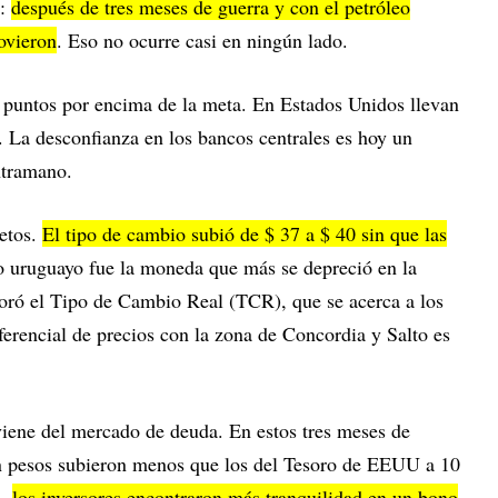
o:
después de tres meses de guerra y con el petróleo
ovieron
. Eso no ocurre casi en ningún lado.
,6 puntos por encima de la meta. En Estados Unidos llevan
 La desconfianza en los bancos centrales es hoy un
ntramano.
retos.
El tipo de cambio subió de $ 37 a $ 40 sin que las
o uruguayo fue la moneda que más se depreció en la
joró el Tipo de Cambio Real (TCR), que se acerca a los
erencial de precios con la zona de Concordia y Salto es
viene del mercado de deuda. En estos tres meses de
en pesos subieron menos que los del Tesoro de EEUU a 10
l,
los inversores encontraron más tranquilidad en un bono