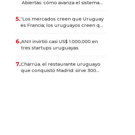
Abiertas: cómo avanza el sistema
financiero uruguayo
5.
“Los mercados creen que Uruguay
es Francia; los uruguayos creen que
es el Congo”: la crítica del
presidente del BCU al
6.
ANII invirtió casi US$ 1.000.000 en
conservadurismo financiero
tres startups uruguayas
7.
Charrúa, el restaurante uruguayo
que conquistó Madrid: sirve 300
cubiertos diarios, agota reservas
con un mes de anticipación y
prepara apertura