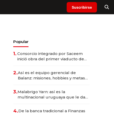
Suscribirse
Popular
1.
Consorcio integrado por Saceem
inició obra del primer viaducto de
los Accesos Este a Montevideo;
inversión total asciende a US$ 54
2.
Así es el equipo gerencial de
millones
Balanz: misiones, hobbies y metas
para este año
3.
Malabrigo Yarn: así es la
multinacional uruguaya que le da
de tejer al mundo
4.
De la banca tradicional a Finanzas