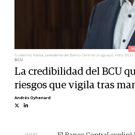
M
Guillermo Tolosa, presidente del Banco Central Uruguayo. Foto: BCU.
BCU
La credibilidad del BCU qu
riesgos que vigila tras ma
Andrés Oyhenard
SHARE