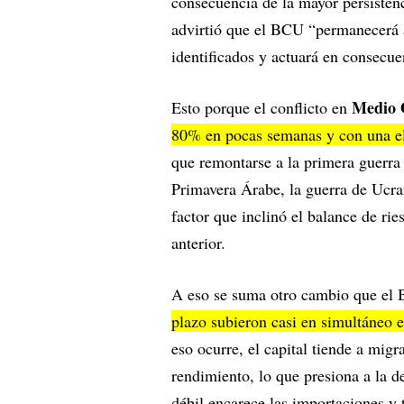
consecuencia de la mayor persistenc
advirtió que el BCU “permanecerá at
identificados y actuará en consecue
Medio 
Esto porque el conflicto en
80% en pocas semanas y con una el
que remontarse a la primera guerra
Primavera Árabe, la guerra de Ucran
factor que inclinó el balance de ri
anterior.
A eso se suma otro cambio que el 
plazo subieron casi en simultáneo 
eso ocurre, el capital tiende a mig
rendimiento, lo que presiona a la
débil encarece las importaciones y 