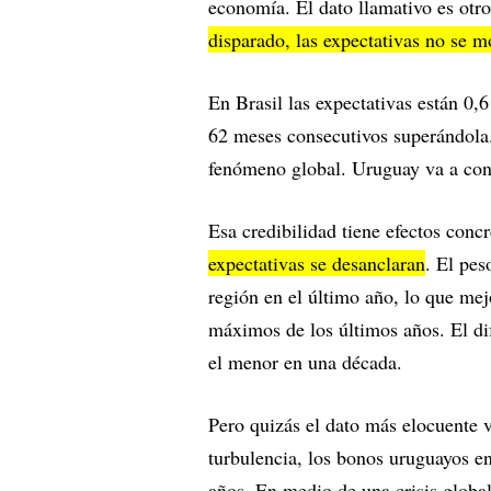
economía. El dato llamativo es otr
disparado, las expectativas no se m
En Brasil las expectativas están 0
62 meses consecutivos superándola.
fenómeno global. Uruguay va a co
Esa credibilidad tiene efectos conc
expectativas se desanclaran
. El pes
región en el último año, lo que me
máximos de los últimos años. El dif
el menor en una década.
Pero quizás el dato más elocuente 
turbulencia, los bonos uruguayos 
años. En medio de una crisis globa