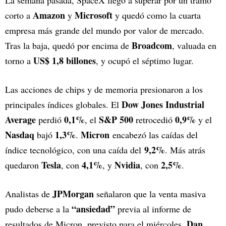
La semana pasada, SpaceX llegó a superar por un tramo
Amazon
Microsoft
corto a
y
y quedó como la cuarta
empresa más grande del mundo por valor de mercado.
Broadcom
Tras la baja, quedó por encima de
, valuada en
US$ 1,8 billones
torno a
, y ocupó el séptimo lugar.
Las acciones de chips y de memoria presionaron a los
Dow Jones Industrial
principales índices globales. El
Average
0,1%
S&P 500
0,9%
perdió
, el
retrocedió
y el
Nasdaq
1,3%
Micron
bajó
.
encabezó las caídas del
9,2%
índice tecnológico, con una caída del
. Más atrás
Tesla
4,1%
Nvidia
2,5%
quedaron
, con
, y
, con
.
JPMorgan
Analistas de
señalaron que la venta masiva
“ansiedad”
pudo deberse a la
previa al informe de
Dan
resultados de Micron, previsto para el miércoles.