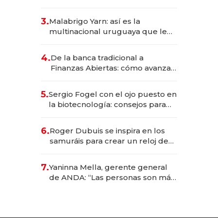
sirve 300 cubiertos diarios, agota
reservas con un mes de
3.
Malabrigo Yarn: así es la
anticipación y prepara apertura
multinacional uruguaya que le
da de tejer al mundo
4.
De la banca tradicional a
Finanzas Abiertas: cómo avanza
el sistema financiero uruguayo
5.
Sergio Fogel con el ojo puesto en
la biotecnología: consejos para
emprendedores, oportunidades
de inversión y el rol de la IA
6.
Roger Dubuis se inspira en los
samuráis para crear un reloj de
US$ 384.000
7.
Yaninna Mella, gerente general
de ANDA: “Las personas son más
importantes que los problemas”