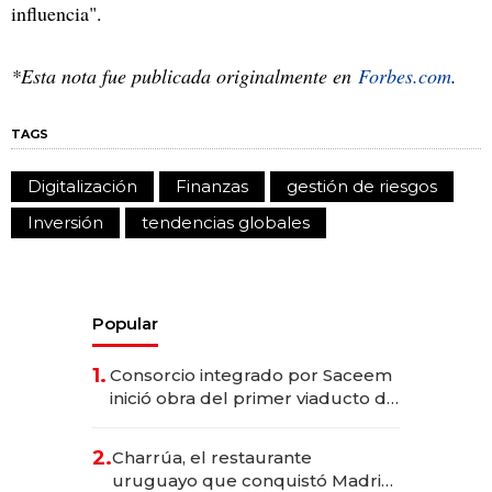
influencia".
*Esta nota fue publicada originalmente en
Forbes.com
.
TAGS
Digitalización
Finanzas
gestión de riesgos
Inversión
tendencias globales
Popular
1.
Consorcio integrado por Saceem
inició obra del primer viaducto de
los Accesos Este a Montevideo;
inversión total asciende a US$ 54
2.
Charrúa, el restaurante
millones
uruguayo que conquistó Madrid: