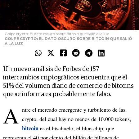
Golpe crypto: El dato oscuro sobre Bitcoin que salió a la luz
GOLPE CRYPTO: EL DATO OSCURO SOBRE BITCOIN QUE SALIÓ
A LA LUZ
Un nuevo análisis de Forbes de 157
intercambios criptográficos encuentra que el
51% del volumen diario de comercio de bitcoins
que se informa es probablemente falso.
A
ntre el mercado emergente y turbulento de las
crypto, del cual hay no menos de 10.000 tokens,
bitcoin
es el bisabuelo, el blue-chip, que
representa el 40 por ciento del billón de billones de