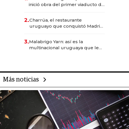
inició obra del primer viaducto de
los Accesos Este a Montevideo;
inversión total asciende a US$ 54
2.
Charrúa, el restaurante
millones
uruguayo que conquistó Madrid:
sirve 300 cubiertos diarios, agota
reservas con un mes de
3.
Malabrigo Yarn: así es la
anticipación y prepara apertura
multinacional uruguaya que le
da de tejer al mundo
Más noticias