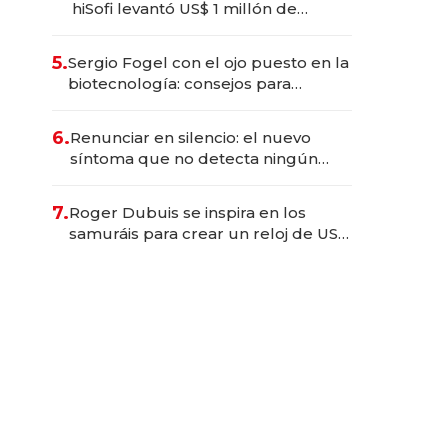
hiSofi levantó US$ 1 millón de
capital para instalar un hub
regional en Uruguay
5.
Sergio Fogel con el ojo puesto en la
biotecnología: consejos para
emprendedores, oportunidades de
inversión y el rol de la IA
6.
Renunciar en silencio: el nuevo
síntoma que no detecta ningún
organigrama
7.
Roger Dubuis se inspira en los
samuráis para crear un reloj de US$
384.000