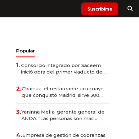
Suscribirse
Popular
1.
Consorcio integrado por Saceem
inició obra del primer viaducto de
los Accesos Este a Montevideo;
inversión total asciende a US$ 54
2.
Charrúa, el restaurante uruguayo
millones
que conquistó Madrid: sirve 300
cubiertos diarios, agota reservas
con un mes de anticipación y
3.
Yaninna Mella, gerente general de
prepara apertura
ANDA: “Las personas son más
importantes que los problemas”
4.
Empresa de gestión de cobranzas