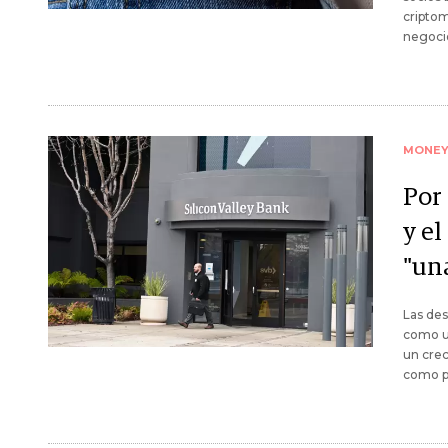
criptom
negocio
MONE
Por 
y el
"un
Las des
como un
un crec
como pa