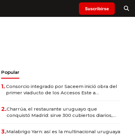
Suscribirse
Popular
1.
Consorcio integrado por Saceem inició obra del
primer viaducto de los Accesos Este a
Montevideo; inversión total asciende a US$ 54
millones
2.
Charrúa, el restaurante uruguayo que
conquistó Madrid: sirve 300 cubiertos diarios,
agota reservas con un mes de anticipación y
prepara apertura
3.
Malabrigo Yarn: así es la multinacional uruguaya