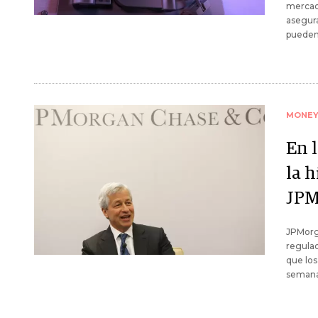
mercado
asegura
pueden 
MONE
En 
la h
JPM
JPMorga
regulad
que los
semana 