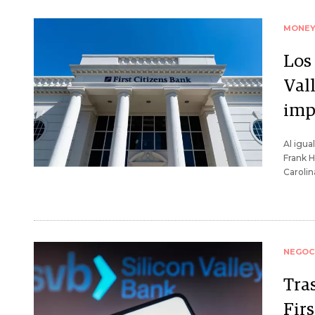
MONE
Los
Val
imp
Al igua
Frank H
Carolin
NEGOC
Tras
Firs