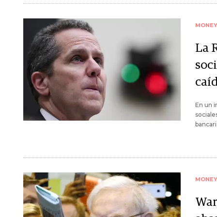
MONE
La R
soci
caíd
En un i
sociale
bancari
MONE
War