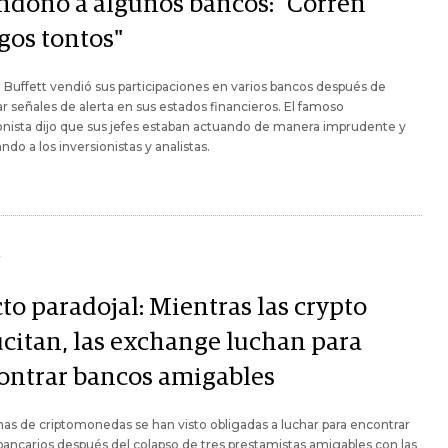
ndonó a algunos bancos: "Corren
gos tontos"
Buffett vendió sus participaciones en varios bancos después de
r señales de alerta en sus estados financieros. El famoso
onista dijo que sus jefes estaban actuando de manera imprudente y
do a los inversionistas y analistas.
Y
to paradojal: Mientras las crypto
ucitan, las exchange luchan para
ontrar bancos amigables
mas de criptomonedas se han visto obligadas a luchar para encontrar
bancarios después del colapso de tres prestamistas amigables con las