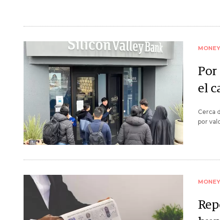
MONE
Por
el 
Cerca d
por val
MONE
Rep