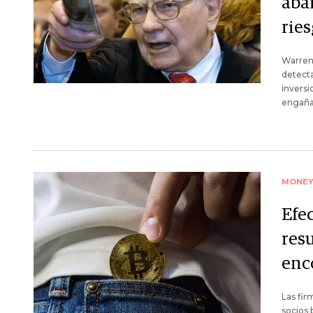
aba
ries
Warren 
detecta
inversi
engañan
MONE
Efec
res
enc
Las fir
socios 