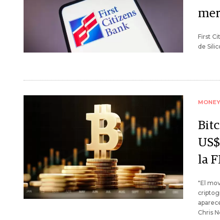
mer
First C
de Sili
MONE
Bitc
US$
la 
"El mo
criptog
aparece
Chris 