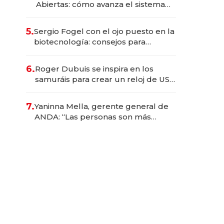
Abiertas: cómo avanza el sistema
financiero uruguayo
5.
Sergio Fogel con el ojo puesto en la
biotecnología: consejos para
emprendedores, oportunidades de
inversión y el rol de la IA
6.
Roger Dubuis se inspira en los
samuráis para crear un reloj de US$
384.000
7.
Yaninna Mella, gerente general de
ANDA: “Las personas son más
importantes que los problemas”