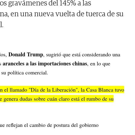
los gravámenes del 145% a las
na, en una nueva vuelta de tuerca de su
l.
Donald Trump
dos,
, sugirió que está considerando una
aranceles a las importaciones chinas
s
, en lo que
 su política comercial.
n el llamado "Día de la Liberación", la Casa Blanca tuvo
ue genera dudas sobre cuán claro está el rumbo de su
ue reflejan el cambio de postura del gobierno