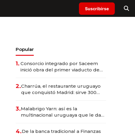
Suscribirse
Popular
1.
Consorcio integrado por Saceem
inició obra del primer viaducto de
los Accesos Este a Montevideo;
inversión total asciende a US$ 54
2.
Charrúa, el restaurante uruguayo
millones
que conquistó Madrid: sirve 300
cubiertos diarios, agota reservas
con un mes de anticipación y
3.
Malabrigo Yarn: así es la
prepara apertura
multinacional uruguaya que le da
de tejer al mundo
4.
De la banca tradicional a Finanzas