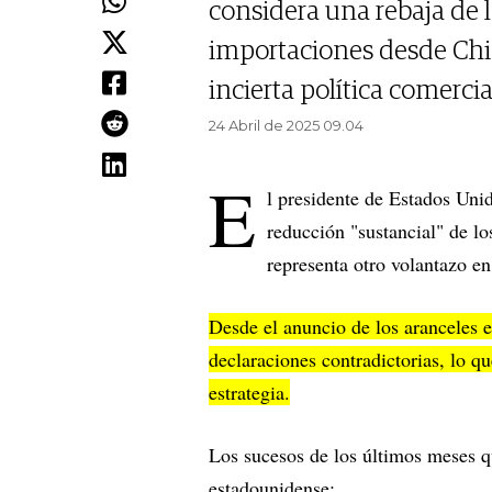
considera una rebaja de 
importaciones desde Chi
incierta política comercia
24 Abril de 2025 09.04
E
l presidente de Estados Uni
reducción "sustancial" de lo
representa otro volantazo en
Desde el anuncio de los aranceles e
declaraciones contradictorias, lo q
estrategia.
Los sucesos de los últimos meses q
estadounidense: