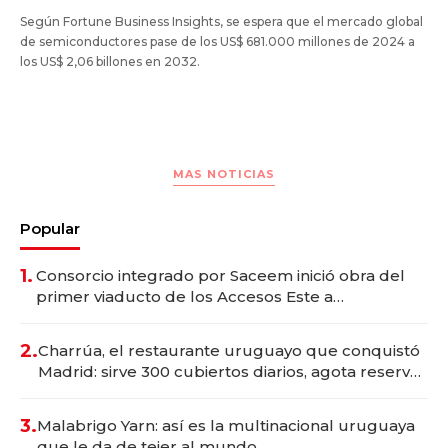
Según Fortune Business Insights, se espera que el mercado global
de semiconductores pase de los US$ 681.000 millones de 2024 a
los US$ 2,06 billones en 2032.
MAS NOTICIAS
Popular
1.
Consorcio integrado por Saceem inició obra del
primer viaducto de los Accesos Este a
Montevideo; inversión total asciende a US$ 54
millones
2.
Charrúa, el restaurante uruguayo que conquistó
Madrid: sirve 300 cubiertos diarios, agota reservas
con un mes de anticipación y prepara apertura
3.
Malabrigo Yarn: así es la multinacional uruguaya
que le da de tejer al mundo