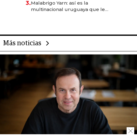
3.
Malabrigo Yarn: así es la
anticipación y prepara apertura
multinacional uruguaya que le
da de tejer al mundo
Más noticias