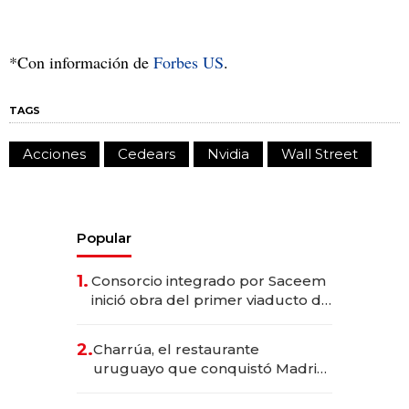
*Con información de
Forbes US
.
TAGS
Acciones
Cedears
Nvidia
Wall Street
Popular
1.
Consorcio integrado por Saceem
inició obra del primer viaducto de
los Accesos Este a Montevideo;
inversión total asciende a US$ 54
2.
Charrúa, el restaurante
millones
uruguayo que conquistó Madrid:
sirve 300 cubiertos diarios, agota
reservas con un mes de