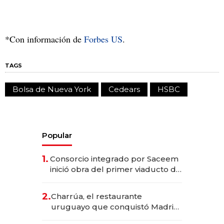
*Con información de
Forbes US
.
TAGS
Bolsa de Nueva York
Cedears
HSBC
Popular
1.
Consorcio integrado por Saceem
inició obra del primer viaducto de
los Accesos Este a Montevideo;
inversión total asciende a US$ 54
2.
Charrúa, el restaurante
millones
uruguayo que conquistó Madrid:
sirve 300 cubiertos diarios, agota