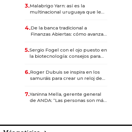
reservas con un mes de
3.
Malabrigo Yarn: así es la
anticipación y prepara apertura
multinacional uruguaya que le
da de tejer al mundo
4.
De la banca tradicional a
Finanzas Abiertas: cómo avanza
el sistema financiero uruguayo
5.
Sergio Fogel con el ojo puesto en
la biotecnología: consejos para
emprendedores, oportunidades
de inversión y el rol de la IA
6.
Roger Dubuis se inspira en los
samuráis para crear un reloj de
US$ 384.000
7.
Yaninna Mella, gerente general
de ANDA: “Las personas son más
importantes que los problemas”