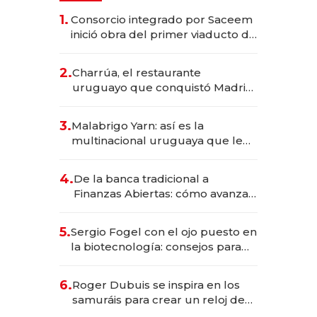
1.
Consorcio integrado por Saceem
inició obra del primer viaducto de
los Accesos Este a Montevideo;
inversión total asciende a US$ 54
2.
Charrúa, el restaurante
millones
uruguayo que conquistó Madrid:
sirve 300 cubiertos diarios, agota
reservas con un mes de
3.
Malabrigo Yarn: así es la
anticipación y prepara apertura
multinacional uruguaya que le
da de tejer al mundo
4.
De la banca tradicional a
Finanzas Abiertas: cómo avanza
el sistema financiero uruguayo
5.
Sergio Fogel con el ojo puesto en
la biotecnología: consejos para
emprendedores, oportunidades
de inversión y el rol de la IA
6.
Roger Dubuis se inspira en los
samuráis para crear un reloj de
US$ 384.000