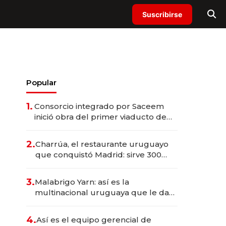
Suscribirse
Popular
1.
Consorcio integrado por Saceem
inició obra del primer viaducto de
los Accesos Este a Montevideo;
inversión total asciende a US$ 54
2.
Charrúa, el restaurante uruguayo
millones
que conquistó Madrid: sirve 300
cubiertos diarios, agota reservas
con un mes de anticipación y
3.
Malabrigo Yarn: así es la
prepara apertura
multinacional uruguaya que le da
de tejer al mundo
4.
Así es el equipo gerencial de