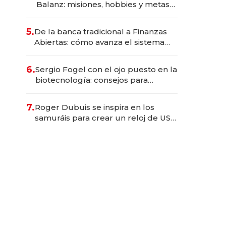
Balanz: misiones, hobbies y metas
para este año
5.
De la banca tradicional a Finanzas
Abiertas: cómo avanza el sistema
financiero uruguayo
6.
Sergio Fogel con el ojo puesto en la
biotecnología: consejos para
emprendedores, oportunidades de
inversión y el rol de la IA
7.
Roger Dubuis se inspira en los
samuráis para crear un reloj de US$
384.000