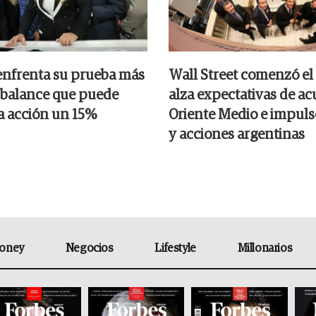
nfrenta su prueba más
Wall Street comenzó el
el balance que puede
alza expectativas de a
la acción un 15%
Oriente Medio e impul
y acciones argentinas
oney
Negocios
Lifestyle
Millonarios