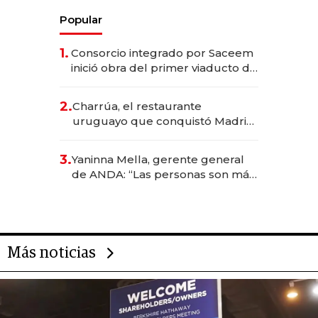
Popular
1.
Consorcio integrado por Saceem
inició obra del primer viaducto de
los Accesos Este a Montevideo;
inversión total asciende a US$ 54
2.
Charrúa, el restaurante
millones
uruguayo que conquistó Madrid:
sirve 300 cubiertos diarios, agota
reservas con un mes de
3.
Yaninna Mella, gerente general
anticipación y prepara apertura
de ANDA: “Las personas son más
importantes que los problemas”
Más noticias