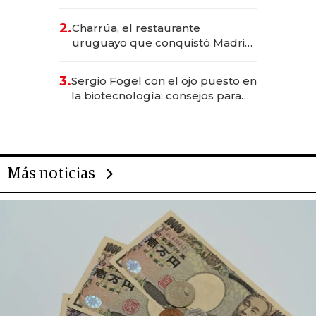
los Accesos Este a Montevideo;
inversión total asciende a US$ 54
2.
Charrúa, el restaurante
millones
uruguayo que conquistó Madrid:
sirve 300 cubiertos diarios, agota
reservas con un mes de
3.
Sergio Fogel con el ojo puesto en
anticipación y prepara apertura
la biotecnología: consejos para
emprendedores, oportunidades
de inversión y el rol de la IA
Más noticias