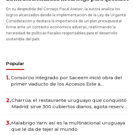
En su despedida del Consejo Fiscal Asesor, la autora analiza los
logros alcanzados desde la implementación de la Ley de Urgente
Consideración y destaca la importancia de un plan presupuestal
firme ante un contexto económico adverso, reafirmando la
necesidad de políticas fiscales responsables para el desarrollo
sostenible del país.
Popular
1.
Consorcio integrado por Saceem inició obra del
primer viaducto de los Accesos Este a
Montevideo; inversión total asciende a US$ 54
millones
2.
Charrúa, el restaurante uruguayo que conquistó
Madrid: sirve 300 cubiertos diarios, agota reservas
con un mes de anticipación y prepara apertura
3.
Malabrigo Yarn: así es la multinacional uruguaya
que le da de tejer al mundo