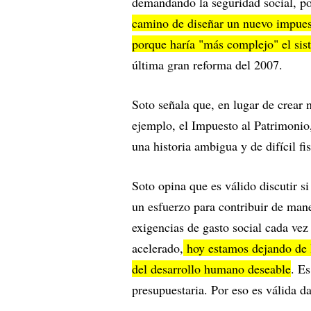
demandando la seguridad social, por
camino de diseñar un nuevo impu
porque haría "más complejo" el sist
última gran reforma del 2007.
Soto señala que, en lugar de crear
ejemplo, el Impuesto al Patrimonio
una historia ambigua y de difícil fi
Soto opina que es válido discutir s
un esfuerzo para contribuir de mane
exigencias de gasto social cada ve
acelerado,
hoy estamos dejando de l
del desarrollo humano deseable
. Es
presupuestaria. Por eso es válida da