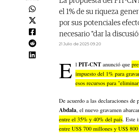
La propuesta del PIT-CN
el 1% de su riqueza gene
por sus potenciales efect
necesario "dar la discusió
21 Julio de 2025 09.20
E
PIT-CNT
l
anunció que
pre
impuesto del 1% para gravar
esos recursos para "eliminar
De acuerdo a las declaraciones de p
Abdala
, el nuevo gravamen abarca
entre el 35% y 40% del país
. Este
entre US$ 700 millones y US$ 800 