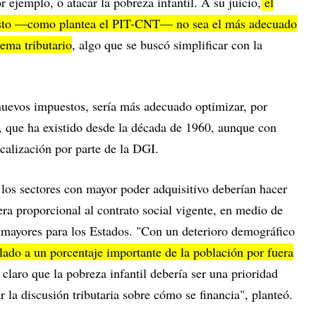
 ejemplo, o atacar la pobreza infantil. A su juicio,
el
esto —como plantea el PIT-CNT— no sea el más adecuado
ema tributario
, algo que se buscó simplificar con la
 nuevos impuestos, sería más adecuado optimizar, por
, que ha existido desde la década de 1960, aunque con
scalización por parte de la DGI.
i los sectores con mayor poder adquisitivo deberían hacer
ra proporcional al contrato social vigente, en medio de
z mayores para los Estados. "Con un deterioro demográfico
ado a un porcentaje importante de la población por fuera
 claro que la pobreza infantil debería ser una prioridad
r la discusión tributaria sobre cómo se financia", planteó.