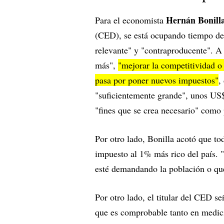
Hernán Bonill
Para el economista
(CED), se está ocupando tiempo del
relevante" y "contraproducente". A 
más",
"mejorar la competitividad o 
pasa por poner nuevos impuestos"
,
"suficientemente grande", unos US$
"fines que se crea necesario" como 
Por otro lado, Bonilla acotó que to
impuesto al 1% más rico del país.
esté demandando la población o que
Por otro lado, el titular del CED s
que es comprobable tanto en medic