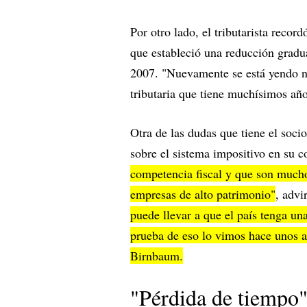
Por otro lado, el tributarista recor
que estableció una reducción gradua
2007. "Nuevamente se está yendo no
tributaria que tiene muchísimos añ
Otra de las dudas que tiene el soc
sobre el sistema impositivo en su 
competencia fiscal y que son muchos
empresas de alto patrimonio"
, advi
puede llevar a que el país tenga u
prueba de eso lo vimos hace unos añ
Birnbaum.
"Pérdida de tiempo