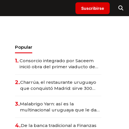
Suscribirse
Popular
1.
Consorcio integrado por Saceem
inició obra del primer viaducto de
los Accesos Este a Montevideo;
inversión total asciende a US$ 54
2.
Charrúa, el restaurante uruguayo
millones
que conquistó Madrid: sirve 300
cubiertos diarios, agota reservas
con un mes de anticipación y
3.
Malabrigo Yarn: así es la
prepara apertura
multinacional uruguaya que le da
de tejer al mundo
4.
De la banca tradicional a Finanzas