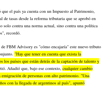
dó que el país ya cuenta con un Impuesto al Patrimonio,
l de tasas desde la reforma tributaria que se aprobó en
 solo contra una norma actual, sino contra una política
os", recordó.
io de FBM Advisory es "cómo encajaría" este nuevo tributo
conjunto.
"Hay que tener en cuenta que exista la
 los países que están detrás de la captación de talento y
rtió. Añadió que, bajo ese contexto,
cualquier cambio
na emigración de personas con alto patrimonio. "Una
os con la llegada de argentinos al país", apuntó
"