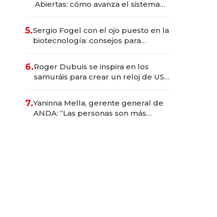
Abiertas: cómo avanza el sistema
financiero uruguayo
5.
Sergio Fogel con el ojo puesto en la
biotecnología: consejos para
emprendedores, oportunidades de
inversión y el rol de la IA
6.
Roger Dubuis se inspira en los
samuráis para crear un reloj de US$
384.000
7.
Yaninna Mella, gerente general de
ANDA: “Las personas son más
importantes que los problemas”