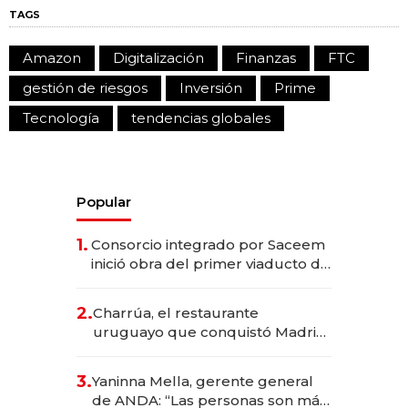
TAGS
Amazon
Digitalización
Finanzas
FTC
gestión de riesgos
Inversión
Prime
Tecnología
tendencias globales
Popular
1.
Consorcio integrado por Saceem
inició obra del primer viaducto de
los Accesos Este a Montevideo;
inversión total asciende a US$ 54
2.
Charrúa, el restaurante
millones
uruguayo que conquistó Madrid:
sirve 300 cubiertos diarios, agota
reservas con un mes de
3.
Yaninna Mella, gerente general
anticipación y prepara apertura
de ANDA: “Las personas son más