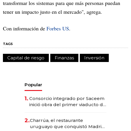
transformar los sistemas para que más personas puedan
tener un impacto justo en el mercado", agrega.
Con información de
Forbes US
.
TAGS
Capital de riesgo
Finanzas
Inversión
Popular
1.
Consorcio integrado por Saceem
inició obra del primer viaducto de
los Accesos Este a Montevideo;
inversión total asciende a US$ 54
2.
Charrúa, el restaurante
millones
uruguayo que conquistó Madrid: