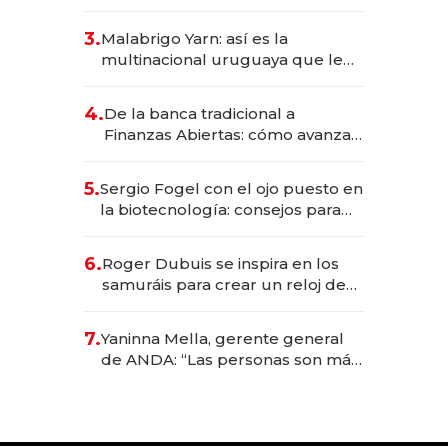
sirve 300 cubiertos diarios, agota
reservas con un mes de
3.
Malabrigo Yarn: así es la
anticipación y prepara apertura
multinacional uruguaya que le
da de tejer al mundo
4.
De la banca tradicional a
Finanzas Abiertas: cómo avanza
el sistema financiero uruguayo
5.
Sergio Fogel con el ojo puesto en
la biotecnología: consejos para
emprendedores, oportunidades
de inversión y el rol de la IA
6.
Roger Dubuis se inspira en los
samuráis para crear un reloj de
US$ 384.000
7.
Yaninna Mella, gerente general
de ANDA: “Las personas son más
importantes que los problemas”