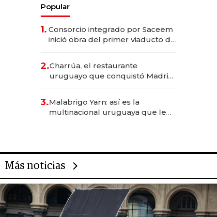
Popular
1.
Consorcio integrado por Saceem
inició obra del primer viaducto de
los Accesos Este a Montevideo;
inversión total asciende a US$ 54
2.
Charrúa, el restaurante
millones
uruguayo que conquistó Madrid:
sirve 300 cubiertos diarios, agota
reservas con un mes de
3.
Malabrigo Yarn: así es la
anticipación y prepara apertura
multinacional uruguaya que le
da de tejer al mundo
Más noticias