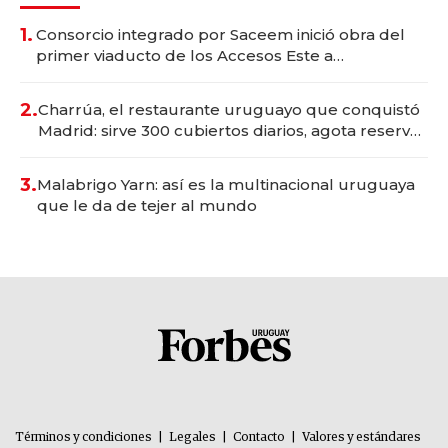
1.
Consorcio integrado por Saceem inició obra del
primer viaducto de los Accesos Este a
Montevideo; inversión total asciende a US$ 54
millones
2.
Charrúa, el restaurante uruguayo que conquistó
Madrid: sirve 300 cubiertos diarios, agota reservas
con un mes de anticipación y prepara apertura
3.
Malabrigo Yarn: así es la multinacional uruguaya
que le da de tejer al mundo
Términos y condiciones
|
Legales
|
Contacto
|
Valores y estándares