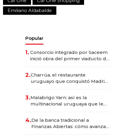
Car One
Car One Shopping
Emiliano Aldabalde
Popular
1.
Consorcio integrado por Saceem
inició obra del primer viaducto de
los Accesos Este a Montevideo;
inversión total asciende a US$ 54
2.
Charrúa, el restaurante
millones
uruguayo que conquistó Madrid:
sirve 300 cubiertos diarios, agota
reservas con un mes de
3.
Malabrigo Yarn: así es la
anticipación y prepara apertura
multinacional uruguaya que le
da de tejer al mundo
4.
De la banca tradicional a
Finanzas Abiertas: cómo avanza
el sistema financiero uruguayo