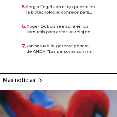
5.
Sergio Fogel con el ojo puesto en
la biotecnología: consejos para
emprendedores, oportunidades
de inversión y el rol de la IA
6.
Roger Dubuis se inspira en los
samuráis para crear un reloj de
US$ 384.000
7.
Yaninna Mella, gerente general
de ANDA: “Las personas son más
importantes que los problemas”
Más noticias