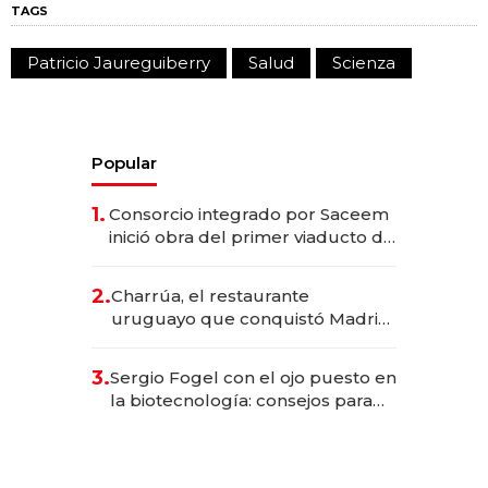
TAGS
Patricio Jaureguiberry
Salud
Scienza
Popular
1.
Consorcio integrado por Saceem
inició obra del primer viaducto de
los Accesos Este a Montevideo;
inversión total asciende a US$ 54
2.
Charrúa, el restaurante
millones
uruguayo que conquistó Madrid:
sirve 300 cubiertos diarios, agota
reservas con un mes de
3.
Sergio Fogel con el ojo puesto en
anticipación y prepara apertura
la biotecnología: consejos para
emprendedores, oportunidades
de inversión y el rol de la IA