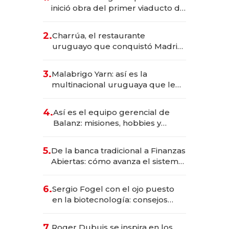
inició obra del primer viaducto de
los Accesos Este a Montevideo;
inversión total asciende a US$ 54
2.
Charrúa, el restaurante
millones
uruguayo que conquistó Madrid:
sirve 300 cubiertos diarios, agota
reservas con un mes de
3.
Malabrigo Yarn: así es la
anticipación y prepara apertura
multinacional uruguaya que le
da de tejer al mundo
4.
Así es el equipo gerencial de
Balanz: misiones, hobbies y
metas para este año
5.
De la banca tradicional a Finanzas
Abiertas: cómo avanza el sistema
financiero uruguayo
6.
Sergio Fogel con el ojo puesto
en la biotecnología: consejos
para emprendedores,
oportunidades de inversión y el
7.
Roger Dubuis se inspira en los