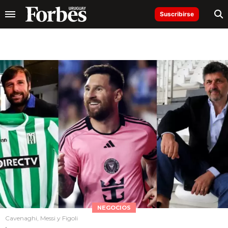
Suscribirse
NEGOCIOS
Cavenaghi, Messi y Figoli
.