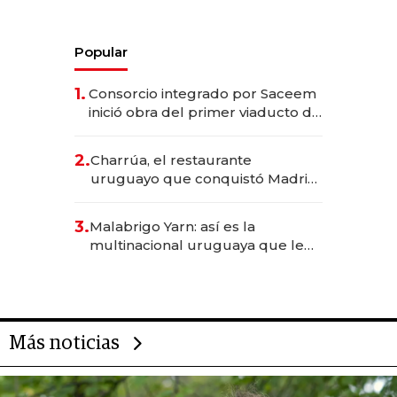
Popular
1.
Consorcio integrado por Saceem
inició obra del primer viaducto de
los Accesos Este a Montevideo;
inversión total asciende a US$ 54
2.
Charrúa, el restaurante
millones
uruguayo que conquistó Madrid:
sirve 300 cubiertos diarios, agota
reservas con un mes de
3.
Malabrigo Yarn: así es la
anticipación y prepara apertura
multinacional uruguaya que le
da de tejer al mundo
Más noticias