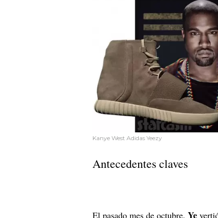
Kanye West Adidas Yeezy
Antecedentes claves
Ye
El pasado mes de octubre,
vertió