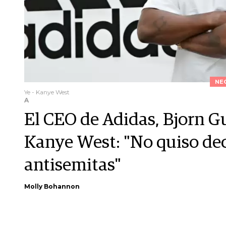
NE
Ye - Kanye West
A
El CEO de Adidas, Bjorn Gu
Kanye West: "No quiso de
antisemitas"
Molly Bohannon