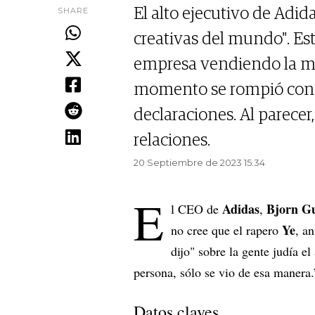
SHARE
El alto ejecutivo de Adid
creativas del mundo". Est
empresa vendiendo la me
momento se rompió con e
declaraciones. Al parece
relaciones.
20 Septiembre de 2023 15.34
E
Adidas
Bjorn G
l CEO de
,
Ye
no cree que el rapero
, a
dijo" sobre la gente judía e
persona, sólo se vio de esa manera.
Datos claves