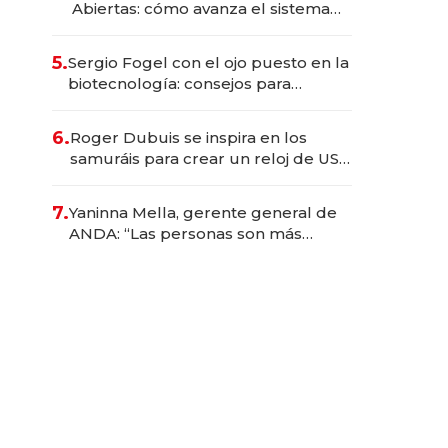
Abiertas: cómo avanza el sistema
financiero uruguayo
5.
Sergio Fogel con el ojo puesto en la
biotecnología: consejos para
emprendedores, oportunidades de
inversión y el rol de la IA
6.
Roger Dubuis se inspira en los
samuráis para crear un reloj de US$
384.000
7.
Yaninna Mella, gerente general de
ANDA: “Las personas son más
importantes que los problemas”