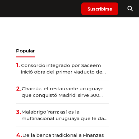
Suscribirse
Popular
1.
Consorcio integrado por Saceem
inició obra del primer viaducto de
los Accesos Este a Montevideo;
inversión total asciende a US$ 54
2.
Charrúa, el restaurante uruguayo
millones
que conquistó Madrid: sirve 300
cubiertos diarios, agota reservas
con un mes de anticipación y
3.
Malabrigo Yarn: así es la
prepara apertura
multinacional uruguaya que le da
de tejer al mundo
4.
De la banca tradicional a Finanzas