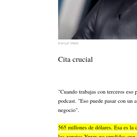
Kanye West
Cita crucial
"Cuando trabajas con terceros eso p
podcast. "Eso puede pasar con un atl
negocio".
565 millones de dólares. Esa es la
los zapatos Yeezy no vendidos que 