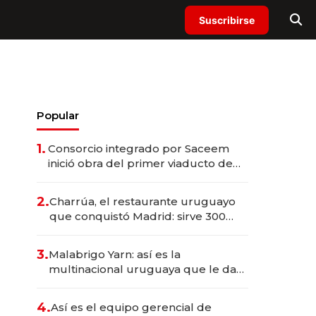
Suscribirse
Popular
1.
Consorcio integrado por Saceem
inició obra del primer viaducto de
los Accesos Este a Montevideo;
inversión total asciende a US$ 54
2.
Charrúa, el restaurante uruguayo
millones
que conquistó Madrid: sirve 300
cubiertos diarios, agota reservas
con un mes de anticipación y
3.
Malabrigo Yarn: así es la
prepara apertura
multinacional uruguaya que le da
de tejer al mundo
4.
Así es el equipo gerencial de