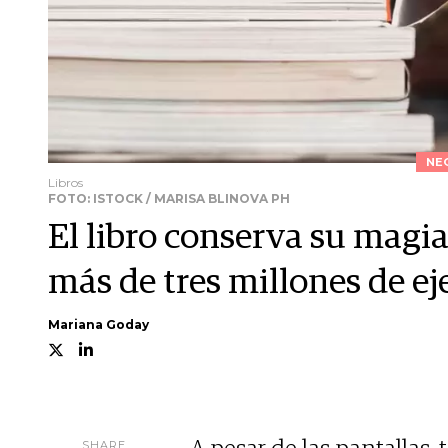
NE
Libros
FOTO: ISTOCK / MARISA BLINOVA PH
El libro conserva su magi
más de tres millones de e
Mariana Goday
SHARE