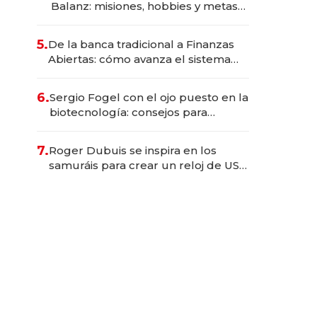
Balanz: misiones, hobbies y metas
para este año
5.
De la banca tradicional a Finanzas
Abiertas: cómo avanza el sistema
financiero uruguayo
6.
Sergio Fogel con el ojo puesto en la
biotecnología: consejos para
emprendedores, oportunidades de
inversión y el rol de la IA
7.
Roger Dubuis se inspira en los
samuráis para crear un reloj de US$
384.000