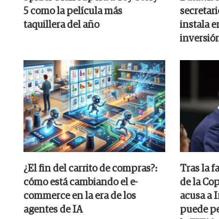
5 como la película más
secretari
taquillera del año
instala 
inversió
¿El fin del carrito de compras?:
Tras la f
cómo está cambiando el e-
de la Co
commerce en la era de los
acusa a I
agentes de IA
puede pe