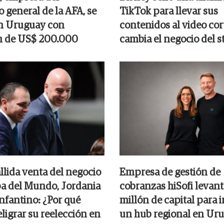
o general de la AFA, se
TikTok para llevar sus
en Uruguay con
contenidos al video co
n de US$ 200.000
cambia el negocio del 
allida venta del negocio
Empresa de gestión de
pa del Mundo, Jordania
cobranzas hiSofi levan
nfantino: ¿Por qué
millón de capital para i
ligrar su reelección en
un hub regional en Ur