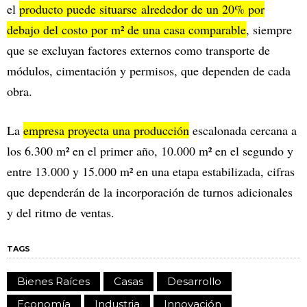
el
producto puede situarse alrededor de un 20% por
debajo del costo por m² de una casa comparable
, siempre
que se excluyan factores externos como transporte de
módulos, cimentación y permisos, que dependen de cada
obra.
La
empresa proyecta una producción
escalonada cercana a
los 6.300 m² en el primer año, 10.000 m² en el segundo y
entre 13.000 y 15.000 m² en una etapa estabilizada, cifras
que dependerán de la incorporación de turnos adicionales
y del ritmo de ventas.
TAGS
Bienes Raíces
Casas
Desarrollo
Economía
Industria
Innovación