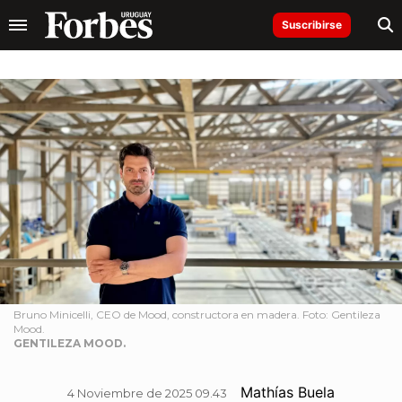
Suscribirse
Bruno Minicelli, CEO de Mood, constructora en madera. Foto: Gentileza
Mood.
GENTILEZA MOOD.
Mathías Buela
4 Noviembre de 2025 09.43