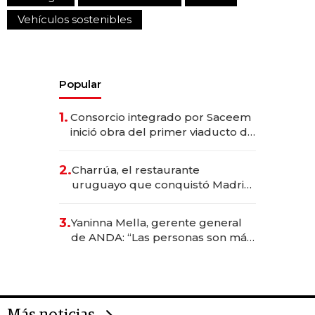
Vehículos sostenibles
Popular
1.
Consorcio integrado por Saceem
inició obra del primer viaducto de
los Accesos Este a Montevideo;
inversión total asciende a US$ 54
2.
Charrúa, el restaurante
millones
uruguayo que conquistó Madrid:
sirve 300 cubiertos diarios, agota
reservas con un mes de
3.
Yaninna Mella, gerente general
anticipación y prepara apertura
de ANDA: “Las personas son más
importantes que los problemas”