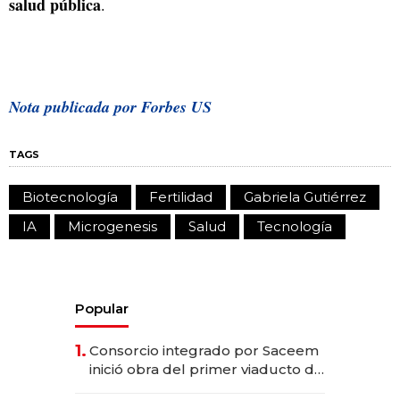
salud pública
.
Nota publicada por Forbes US
TAGS
Biotecnología
Fertilidad
Gabriela Gutiérrez
IA
Microgenesis
Salud
Tecnología
Popular
1.
Consorcio integrado por Saceem
inició obra del primer viaducto de
los Accesos Este a Montevideo;