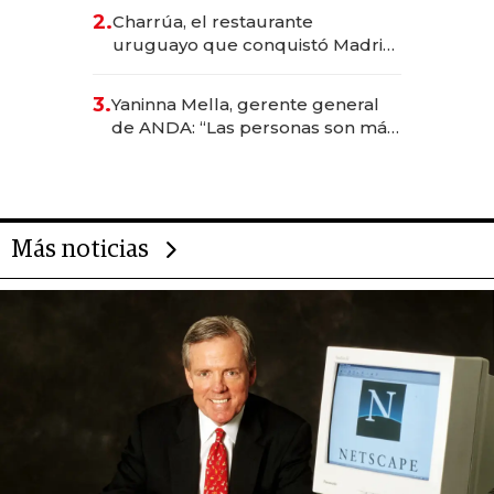
inversión total asciende a US$ 54
2.
Charrúa, el restaurante
millones
uruguayo que conquistó Madrid:
sirve 300 cubiertos diarios, agota
reservas con un mes de
3.
Yaninna Mella, gerente general
anticipación y prepara apertura
de ANDA: “Las personas son más
importantes que los problemas”
Más noticias