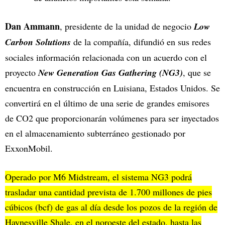
Dan Ammann
, presidente de la unidad de negocio
Low
Carbon Solutions
de la compañía, difundió en sus redes
sociales información relacionada con un acuerdo con el
proyecto
New Generation Gas Gathering (NG3)
, que se
encuentra en construcción en Luisiana, Estados Unidos. Se
convertirá en el último de una serie de grandes emisores
de CO2 que proporcionarán volúmenes para ser inyectados
en el almacenamiento subterráneo gestionado por
ExxonMobil.
Operado por M6 Midstream, el sistema NG3 podrá
trasladar una cantidad prevista de 1.700 millones de pies
cúbicos (bcf) de gas al día desde los pozos de la región de
Haynesville Shale, en el noroeste del estado, hasta las