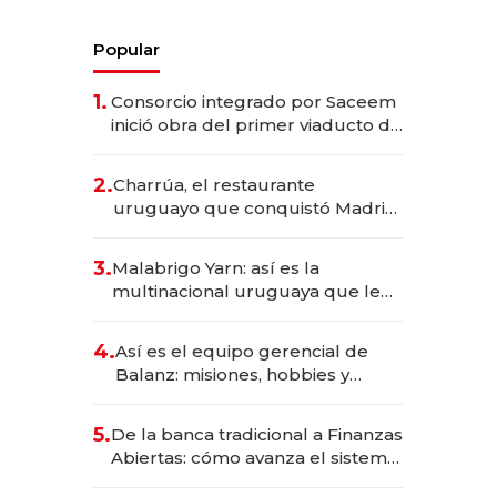
Popular
1.
Consorcio integrado por Saceem
inició obra del primer viaducto de
los Accesos Este a Montevideo;
inversión total asciende a US$ 54
2.
Charrúa, el restaurante
millones
uruguayo que conquistó Madrid:
sirve 300 cubiertos diarios, agota
reservas con un mes de
3.
Malabrigo Yarn: así es la
anticipación y prepara apertura
multinacional uruguaya que le
da de tejer al mundo
4.
Así es el equipo gerencial de
Balanz: misiones, hobbies y
metas para este año
5.
De la banca tradicional a Finanzas
Abiertas: cómo avanza el sistema
financiero uruguayo