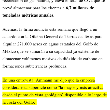
recolección de gas natural, y eleva el total de CO2 que se
6,7 millones de
prevé almacenar para los clientes a
toneladas métricas anuales.
Además, la firma anunció esta semana que llegó a un
acuerdo con la Oficina General de Tierras de Texas para
alquilar 271.000 acres en aguas estatales del Golfo de
México que se sumarán a su capacidad ya existente de
almacenar volúmenes masivos de dióxido de carbono en
formaciones subterráneas profundas.
En una entrevista, Ammann me dijo que la empresa
considera esta superficie como "la mayor y más atractiva
desde el punto de vista geológico" disponible a lo largo de
la costa del Golfo.