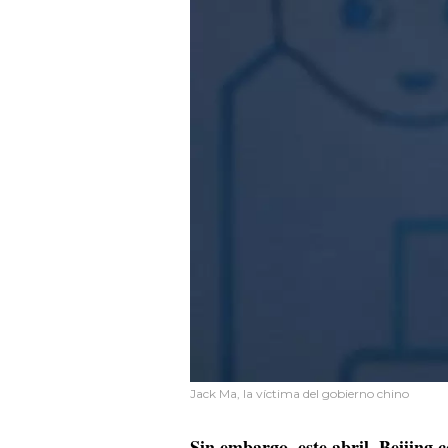
Jack Ma, la víctima del gobierno chino
Sin embargo, este abril, Beijing