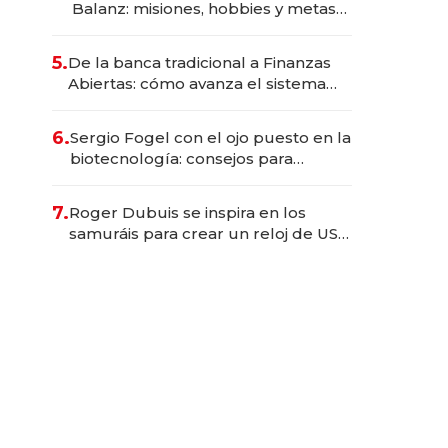
Balanz: misiones, hobbies y metas
para este año
5.
De la banca tradicional a Finanzas
Abiertas: cómo avanza el sistema
financiero uruguayo
6.
Sergio Fogel con el ojo puesto en la
biotecnología: consejos para
emprendedores, oportunidades de
inversión y el rol de la IA
7.
Roger Dubuis se inspira en los
samuráis para crear un reloj de US$
384.000