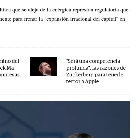
tica que se aleja de la enérgica represión regulatoria que
nte para frenar la "expansión irracional del capital" en
amino del
"Será una competencia
ack Ma
profunda", las razones de
 empresas
Zuckerberg para tenerle
terror a Apple