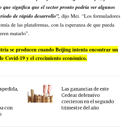
o que significa que el sector pronto podría ver algunos
ríodo de rápido desarrollo”,
dijo Mei. “Los formuladores
nomía de las plataformas, con la esperanza de que pueda
eren matarlo”.
ustria se producen cuando Beijing intenta encontrar un
s de Covid-19 y el crecimiento económico.
spedida,
Las ganancias de este
Cedear defensivo
crecieron en el segundo
ba con
trimestre del año
o