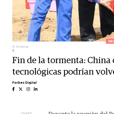
NE
Xi Jimping
S
Fin de la tormenta: China d
tecnológicas podrían volve
Forbes Digital
SHARE