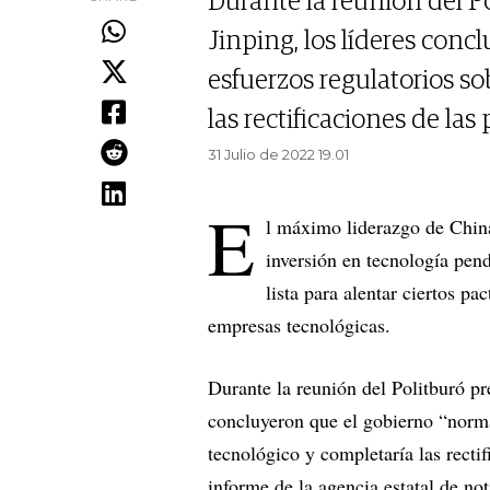
Durante la reunión del Po
Jinping, los líderes conc
esfuerzos regulatorios so
las rectificaciones de las
31 Julio de 2022 19.01
E
l máximo liderazgo de China
inversión en tecnología pend
lista para alentar ciertos p
empresas tecnológicas.
Durante la reunión del Politburó pre
concluyeron que el gobierno “normal
tecnológico y completaría las recti
informe de la agencia estatal de no