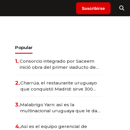
Suscribirse
Popular
1.
Consorcio integrado por Saceem
inició obra del primer viaducto de
los Accesos Este a Montevideo;
inversión total asciende a US$ 54
2.
Charrúa, el restaurante uruguayo
millones
que conquistó Madrid: sirve 300
cubiertos diarios, agota reservas
con un mes de anticipación y
3.
Malabrigo Yarn: así es la
prepara apertura
multinacional uruguaya que le da
de tejer al mundo
4.
Así es el equipo gerencial de