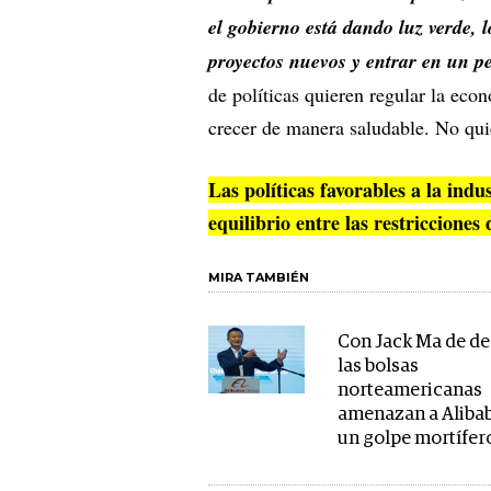
el gobierno está dando luz verde, l
proyectos nuevos y entrar en un pe
de políticas quieren regular la eco
crecer de manera saludable. No qui
Las políticas favorables a la ind
equilibrio entre las restriccione
MIRA TAMBIÉN
Con Jack Ma de de
las bolsas
norteamericanas
amenazan a Aliba
un golpe mortífer