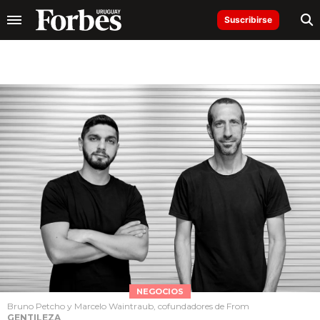
Suscribirse
NEGOCIOS
Bruno Petcho y Marcelo Waintraub, cofundadores de From
GENTILEZA