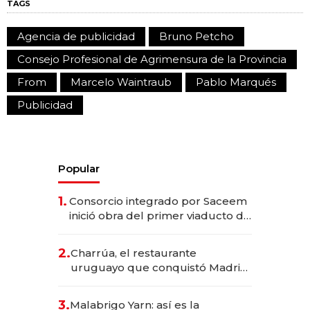
TAGS
Agencia de publicidad
Bruno Petcho
Consejo Profesional de Agrimensura de la Provincia
From
Marcelo Waintraub
Pablo Marqués
Publicidad
Popular
1.
Consorcio integrado por Saceem
inició obra del primer viaducto de
los Accesos Este a Montevideo;
inversión total asciende a US$ 54
2.
Charrúa, el restaurante
millones
uruguayo que conquistó Madrid:
sirve 300 cubiertos diarios, agota
reservas con un mes de
3.
Malabrigo Yarn: así es la