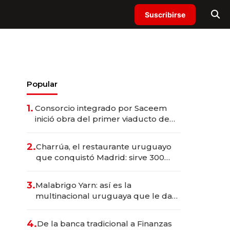
Suscribirse
Popular
1.
Consorcio integrado por Saceem
inició obra del primer viaducto de
los Accesos Este a Montevideo;
inversión total asciende a US$ 54
2.
Charrúa, el restaurante uruguayo
millones
que conquistó Madrid: sirve 300
cubiertos diarios, agota reservas
con un mes de anticipación y
3.
Malabrigo Yarn: así es la
prepara apertura
multinacional uruguaya que le da
de tejer al mundo
4.
De la banca tradicional a Finanzas