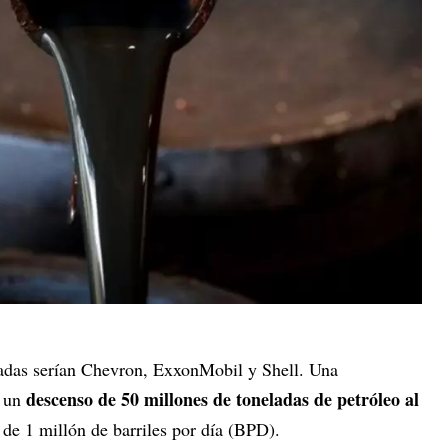
ctadas serían Chevron, ExxonMobil y Shell. Una
descenso de 50 millones de toneladas de petróleo al
a un
 de 1 millón de barriles por día (BPD).