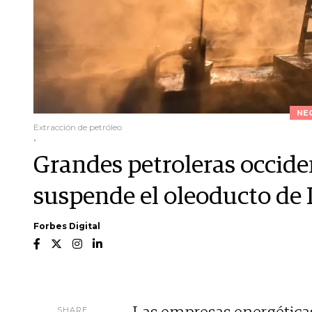
NE
Extracción de petróleo
.
Grandes petroleras occiden
suspende el oleoducto de 
Forbes Digital
SHARE