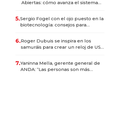
Abiertas: cómo avanza el sistema
financiero uruguayo
5.
Sergio Fogel con el ojo puesto en la
biotecnología: consejos para
emprendedores, oportunidades de
inversión y el rol de la IA
6.
Roger Dubuis se inspira en los
samuráis para crear un reloj de US$
384.000
7.
Yaninna Mella, gerente general de
ANDA: “Las personas son más
importantes que los problemas”