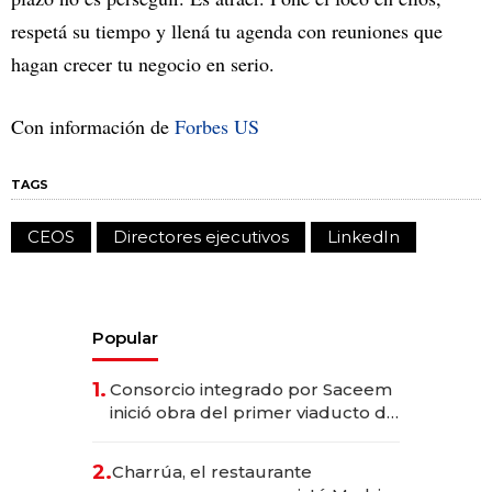
respetá su tiempo y llená tu agenda con reuniones que
hagan crecer tu negocio en serio.
Con información de
Forbes US
TAGS
CEOS
Directores ejecutivos
LinkedIn
Popular
1.
Consorcio integrado por Saceem
inició obra del primer viaducto de
los Accesos Este a Montevideo;
inversión total asciende a US$ 54
2.
Charrúa, el restaurante
millones