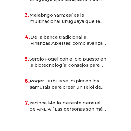
sirve 300 cubiertos diarios, agota
reservas con un mes de
3.
Malabrigo Yarn: así es la
anticipación y prepara apertura
multinacional uruguaya que le
da de tejer al mundo
4.
De la banca tradicional a
Finanzas Abiertas: cómo avanza
el sistema financiero uruguayo
5.
Sergio Fogel con el ojo puesto en
la biotecnología: consejos para
emprendedores, oportunidades
de inversión y el rol de la IA
6.
Roger Dubuis se inspira en los
samuráis para crear un reloj de
US$ 384.000
7.
Yaninna Mella, gerente general
de ANDA: “Las personas son más
importantes que los problemas”