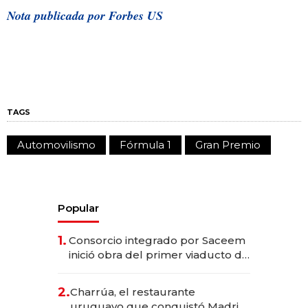
Nota publicada por Forbes US
TAGS
Automovilismo
Fórmula 1
Gran Premio
Popular
1.
Consorcio integrado por Saceem
inició obra del primer viaducto de
los Accesos Este a Montevideo;
inversión total asciende a US$ 54
2.
Charrúa, el restaurante
millones
uruguayo que conquistó Madrid: