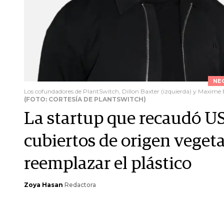
NE
Los cofundadores de PlantSwitch, Dillon Baxter (izquierda) y Maxime 
(FOTO: CORTESÍA DE PLANTSWITCH)
La startup que recaudó US
cubiertos de origen vegeta
reemplazar el plástico
Zoya Hasan
Redactora