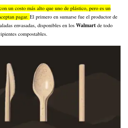
con un costo más alto que uno de plástico, pero es un
 aceptan pagar.
El primero en sumarse fue el productor de
Walmart
saladas envasadas, disponibles en los
de todo
cipientes compostables.