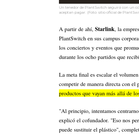
Un tenedor de PlantSwitch seguirá con un cost
aceptan pagar. (Foto: sitio oficial de PlantSwi
Starlink
A partir de ahí,
, la empre
PlantSwitch en sus campus corpora
los conciertos y eventos que promue
durante los ocho partidos que reci
La meta final es escalar el volumen
competir de manera directa con el 
productos que vayan más allá de lo
"Al principio, intentamos centrarno
explicó el cofundador. "Eso nos per
puede sustituir el plástico", comple