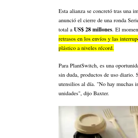
Esta alianza se concretó tras una i
anunció el cierre de una ronda Ser
US$ 28 millones
total a
. El moment
retrasos en los envíos y las interru
plástico a niveles récord.
Para PlantSwitch, es una oportunida
sin duda, productos de uso diario.
utensilios al día. "No hay muchas 
unidades", dijo Baxter.