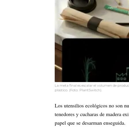
La meta final es escalar el volumen de produc
plástico. (Foto: PlantSwitch).
Los utensilios ecológicos no son n
tenedores y cucharas de madera exi
papel que se desarman enseguida.