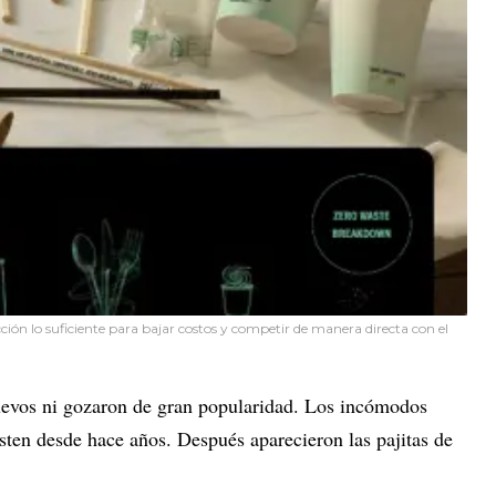
ción lo suficiente para bajar costos y competir de manera directa con el
uevos ni gozaron de gran popularidad. Los incómodos
sten desde hace años. Después aparecieron las pajitas de