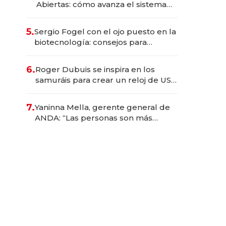
Abiertas: cómo avanza el sistema
financiero uruguayo
5.
Sergio Fogel con el ojo puesto en la
biotecnología: consejos para
emprendedores, oportunidades de
inversión y el rol de la IA
6.
Roger Dubuis se inspira en los
samuráis para crear un reloj de US$
384.000
7.
Yaninna Mella, gerente general de
ANDA: “Las personas son más
importantes que los problemas”