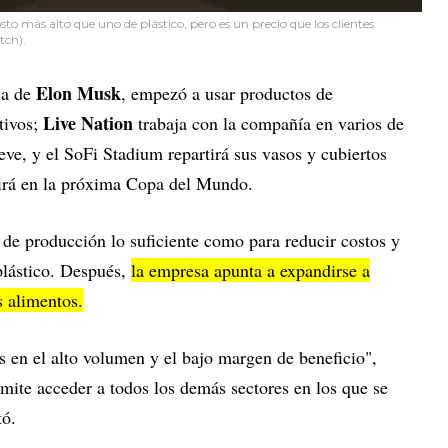
o más alto que uno de plástico, pero es un precio que los clientes
tch).
Elon Musk
sa de
, empezó a usar productos de
Live Nation
tivos;
trabaja con la compañía en varios de
ve, y el SoFi Stadium repartirá sus vasos y cubiertos
birá en la próxima Copa del Mundo.
 de producción lo suficiente como para reducir costos y
plástico. Después,
la empresa apunta a expandirse a
s alimentos.
s en el alto volumen y el bajo margen de beneficio",
mite acceder a todos los demás sectores en los que se
tó.