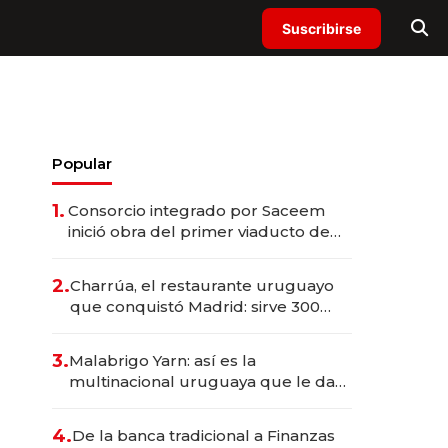
Suscribirse
Popular
1.
Consorcio integrado por Saceem
inició obra del primer viaducto de
los Accesos Este a Montevideo;
inversión total asciende a US$ 54
2.
Charrúa, el restaurante uruguayo
millones
que conquistó Madrid: sirve 300
cubiertos diarios, agota reservas
con un mes de anticipación y
3.
Malabrigo Yarn: así es la
prepara apertura
multinacional uruguaya que le da
de tejer al mundo
4.
De la banca tradicional a Finanzas