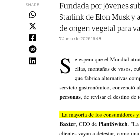
SHARE
Fundada por jóvenes sub 
Starlink de Elon Musk y 
de origen vegetal para va
7 Junio de 2026 16.48
S
e espera que el Mundial atr
ellas, montañas de vasos, c
que fabrica alternativas comp
servicio gastronómico, convenció a
personas
, de revisar el destino de 
"La mayoría de los consumidores y 
Baxter
PlantSwitch
, CEO de
. "La
clientes vayan a detestar, como una 