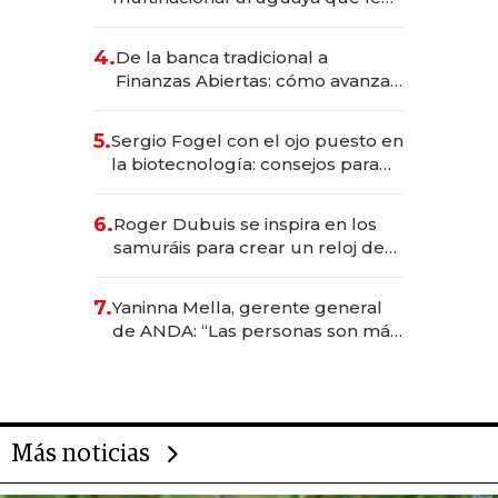
da de tejer al mundo
4.
De la banca tradicional a
Finanzas Abiertas: cómo avanza
el sistema financiero uruguayo
5.
Sergio Fogel con el ojo puesto en
la biotecnología: consejos para
emprendedores, oportunidades
de inversión y el rol de la IA
6.
Roger Dubuis se inspira en los
samuráis para crear un reloj de
US$ 384.000
7.
Yaninna Mella, gerente general
de ANDA: “Las personas son más
importantes que los problemas”
Más noticias