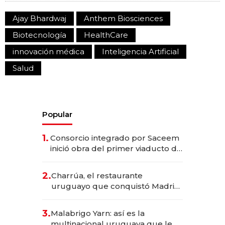
Ajay Bhardwaj
Anthem Biosciences
Biotecnología
HealthCare
innovación médica
Inteligencia Artificial
Salud
Popular
1.
Consorcio integrado por Saceem
inició obra del primer viaducto de
los Accesos Este a Montevideo;
inversión total asciende a US$ 54
2.
Charrúa, el restaurante
millones
uruguayo que conquistó Madrid:
sirve 300 cubiertos diarios, agota
reservas con un mes de
3.
Malabrigo Yarn: así es la
anticipación y prepara apertura
multinacional uruguaya que le