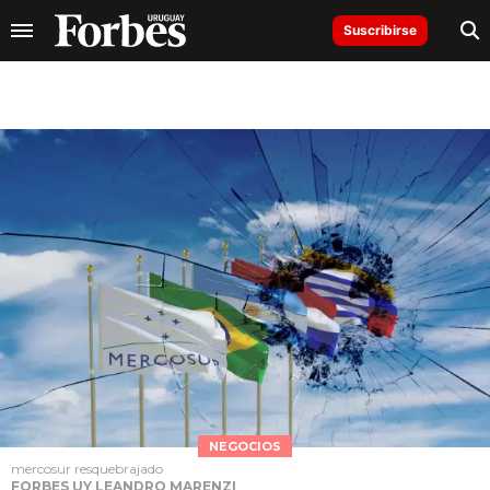
Suscribirse
NEGOCIOS
mercosur resquebrajado
FORBES UY LEANDRO MARENZI