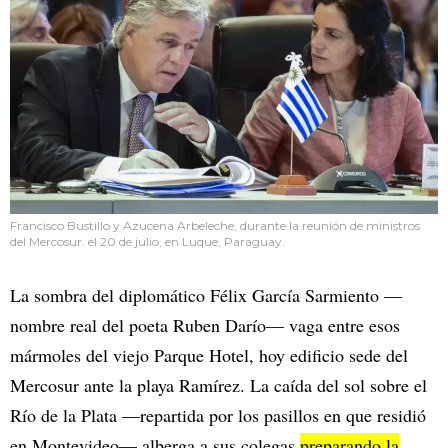
Francisco Bustillo y Azucena Arbeleche, durante la reunión de ministros
del Mercosur. el 20 de julio, en Luque, Paraguay.
La sombra del diplomático Félix García Sarmiento —
nombre real del poeta Ruben Darío— vaga entre esos
mármoles del viejo Parque Hotel, hoy edificio sede del
Mercosur ante la playa Ramírez. La caída del sol sobre el
Río de la Plata —repartida por los pasillos en que residió
en Montevideo— alberga a sus colegas
preparando la