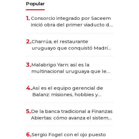
Popular
1.
Consorcio integrado por Saceem
inició obra del primer viaducto de
los Accesos Este a Montevideo;
inversión total asciende a US$ 54
2.
Charrúa, el restaurante
millones
uruguayo que conquistó Madrid:
sirve 300 cubiertos diarios, agota
reservas con un mes de
3.
Malabrigo Yarn: así es la
anticipación y prepara apertura
multinacional uruguaya que le
da de tejer al mundo
4.
Así es el equipo gerencial de
Balanz: misiones, hobbies y
metas para este año
5.
De la banca tradicional a Finanzas
Abiertas: cómo avanza el sistema
financiero uruguayo
6.
Sergio Fogel con el ojo puesto