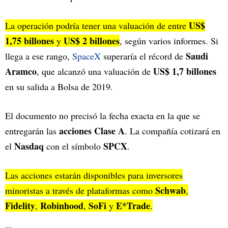
US$
La operación podría tener una valuación de entre
1,75 billones
US$ 2 billones
y
, según varios informes. Si
Saudi
llega a ese rango,
SpaceX
superaría el récord de
Aramco
US$ 1,7 billones
, que alcanzó una valuación de
en su salida a Bolsa de 2019.
El documento no precisó la fecha exacta en la que se
acciones Clase A
entregarán las
. La compañía cotizará en
Nasdaq
SPCX
el
con el símbolo
.
Las acciones estarán disponibles para inversores
Schwab
minoristas a través de plataformas como
,
Fidelity
Robinhood
SoFi
E*Trade
,
,
y
.