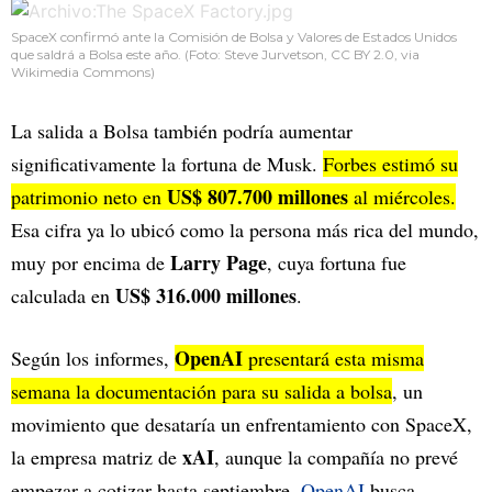
SpaceX confirmó ante la Comisión de Bolsa y Valores de Estados Unidos
que saldrá a Bolsa este año. (Foto: Steve Jurvetson, CC BY 2.0, via
Wikimedia Commons)
La salida a Bolsa también podría aumentar
significativamente la fortuna de Musk.
Forbes estimó su
US$ 807.700 millones
patrimonio neto en
al miércoles.
Esa cifra ya lo ubicó como la persona más rica del mundo,
Larry Page
muy por encima de
, cuya fortuna fue
US$ 316.000 millones
calculada en
.
OpenAI
Según los informes,
presentará esta misma
semana la documentación para su salida a bolsa
, un
movimiento que desataría un enfrentamiento con SpaceX,
xAI
la empresa matriz de
, aunque la compañía no prevé
empezar a cotizar hasta septiembre.
OpenAI
busca