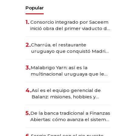
Popular
1.
Consorcio integrado por Saceem
inició obra del primer viaducto de
los Accesos Este a Montevideo;
inversión total asciende a US$ 54
2.
Charrúa, el restaurante
millones
uruguayo que conquistó Madrid:
sirve 300 cubiertos diarios, agota
reservas con un mes de
3.
Malabrigo Yarn: así es la
anticipación y prepara apertura
multinacional uruguaya que le
da de tejer al mundo
4.
Así es el equipo gerencial de
Balanz: misiones, hobbies y
metas para este año
5.
De la banca tradicional a Finanzas
Abiertas: cómo avanza el sistema
financiero uruguayo
6.
Sergio Fogel con el ojo puesto